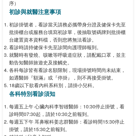
序）
初診與就醫注意事項
初診掛號者
，看診當天請務必攜帶
身分證及健保卡
先至
批掛櫃台或服務台填寫初診單，後抽取號碼牌到批掛櫃
台建置資本資料檔，否則您將無法看診。
看診時請持
健保卡
先至診間向護理師報到。
就醫時有發燒、咳嗽等呼吸道症狀，請配戴口罩，並主
動告知醫師旅遊史及接觸史。
各科每診皆有看診名額限制，現場掛號時間尚未結束，
如遇醫師『額滿』或『停掛』，則不再接受掛號。
18歲以下欲看內科系科別，請掛
小兒科
。
各科特別看診須知
每週五上午 心臟內科李智雄醫師：10:30停止掛號，看
診時間07:30起，請於10:30之前報到。
每週五下午 耳鼻喉科姜志群醫師：看診時間15:30停止
掛號，請於15:30之前報到。