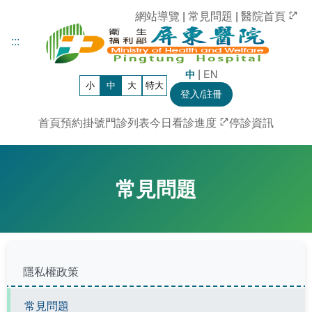
網站導覽
|
常見問題
|
醫院首頁
:::
|
EN
中
小
中
大
特大
登入/註冊
首頁
預約掛號
門診列表
今日看診進度
停診資訊
:::
常見問題
隱私權政策
常見問題