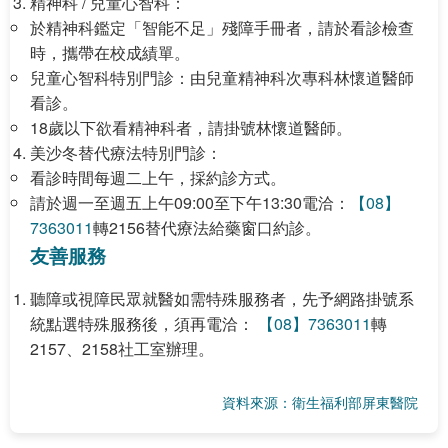
精神科 / 兒童心智科：
於精神科鑑定「智能不足」殘障手冊者，請於看診檢查
時，攜帶在校成績單。
兒童心智科特別門診：由兒童精神科次專科林懷道醫師
看診。
18歲以下欲看精神科者，請掛號林懷道醫師。
美沙冬替代療法特別門診：
看診時間每週二上午，採約診方式。
請於週一至週五上午09:00至下午13:30電洽：
【08】
7363011
轉2156替代療法給藥窗口約診。
友善服務
聽障或視障民眾就醫如需特殊服務者，先予網路掛號系
統點選特殊服務後，須再電洽：
【08】7363011
轉
2157、2158社工室辦理。
資料來源：衛生福利部屏東醫院