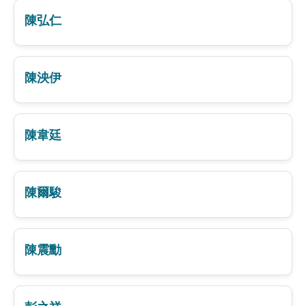
陳弘仁
陳泱伊
陳韋廷
陳爾駿
陳震勳