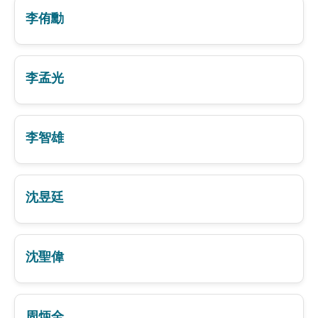
李侑勳
李孟光
李智雄
沈昱廷
沈聖偉
周炳全