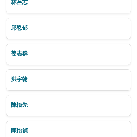
林荏志
邱恩郁
姜志群
洪宇翰
陳怡先
陳怡禎