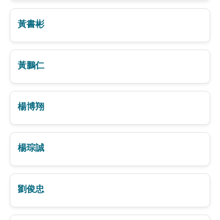
黃書彬
黃鵬仁
楊博翔
楊琮誠
劉俊忠