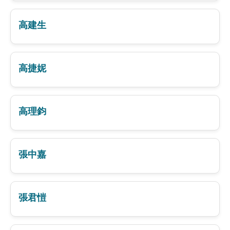
高建生
高捷妮
高理鈞
張中嘉
張君愷