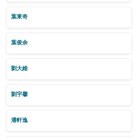
葉東奇
葉俊余
劉大維
劉宇馨
潘軒逸