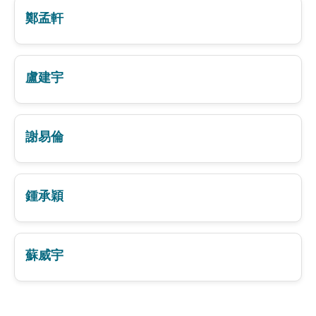
鄭孟軒
盧建宇
謝易倫
鍾承穎
蘇威宇