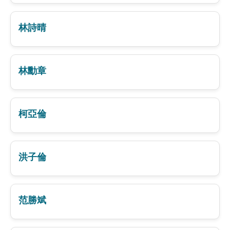
林詩晴
林勳章
柯亞倫
洪子倫
范勝斌