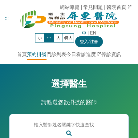
網站導覽
|
常見問題
|
醫院首頁
:::
|
EN
中
小
中
大
特大
登入/註冊
首頁
預約掛號
門診列表
今日看診進度
停診資訊
:::
選擇醫生
請點選您欲掛號的醫師