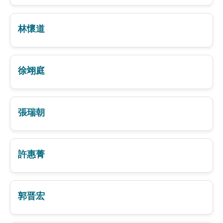
林懷道
徐翊庭
張瑞朝
許惠菁
郭晋宏