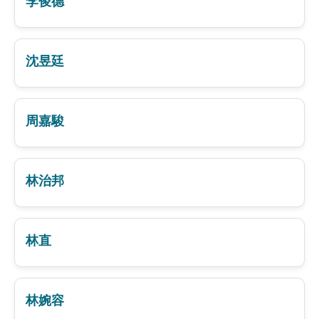
李俊德
沈昱廷
周嘉駿
林治邦
林直
林婉容