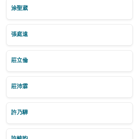
涂聖葳
張庭遠
莊立倫
莊沛霖
許乃驊
許毓昀