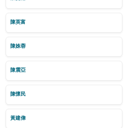
陳英富
陳姝蓉
陳震亞
陳懷民
黃建偉