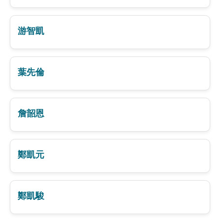
游智凱
葉先倫
詹韶恩
鄭凱元
鄭凱駿