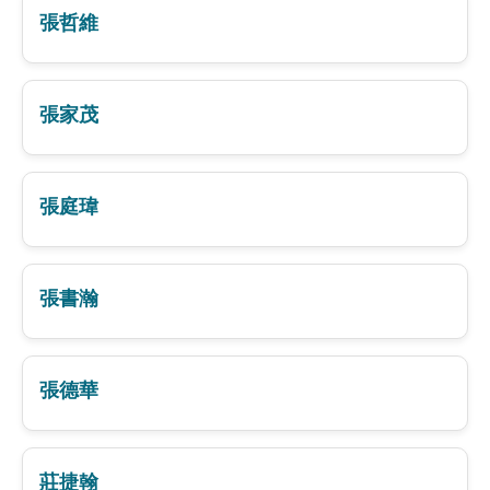
張哲維
張家茂
張庭瑋
張書瀚
張德華
莊捷翰