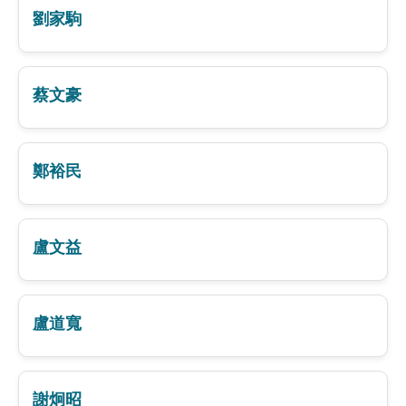
劉家駒
蔡文豪
鄭裕民
盧文益
盧道寬
謝炯昭