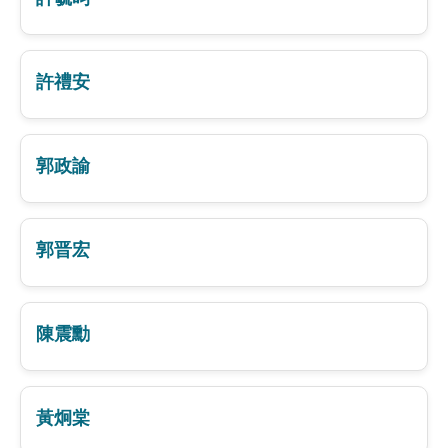
許禮安
郭政諭
郭晋宏
陳震勳
黃炯棠