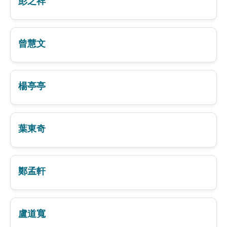
彭之祥
曾慧文
楊亭亭
葉東奇
鄭孟軒
盧道寬