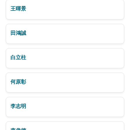
王暉景
田鴻誠
白立柱
何原彰
李志明